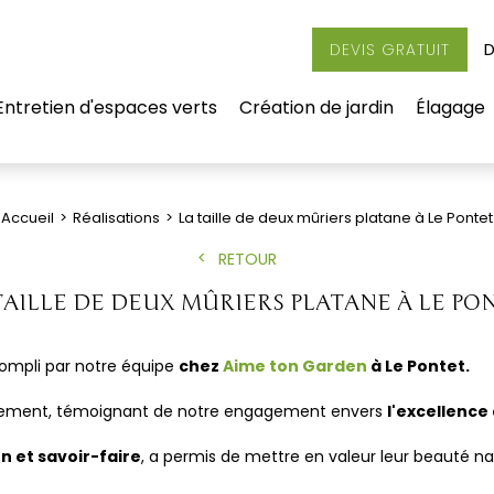
D
DEVIS GRATUIT
Entretien d'espaces verts
Création de jardin
Élagage
Accueil
Réalisations
La taille de deux mûriers platane à Le Pontet
RETOUR
TAILLE DE DEUX MÛRIERS PLATANE À LE PO
compli par notre équipe
chez
Aime ton Garden
à Le Pontet.
usement, témoignant de notre engagement envers
l'excellence
n et savoir-faire
, a permis de mettre en valeur leur beauté na